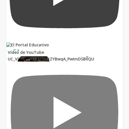
Vídeo de YouTube
UC_VIUnVRSkLAfKkF1ZYBwqA_PwImDSBllQU