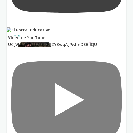
Vídeo de YouTube
UC_VIUnVRSkLAfKkF1ZYBwqA_PwImDSBllQU