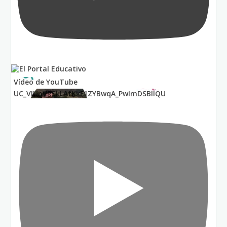
Vídeo de YouTube
UC_VIUnVRSkLAfKkF1ZYBwqA_PwImDSBllQU