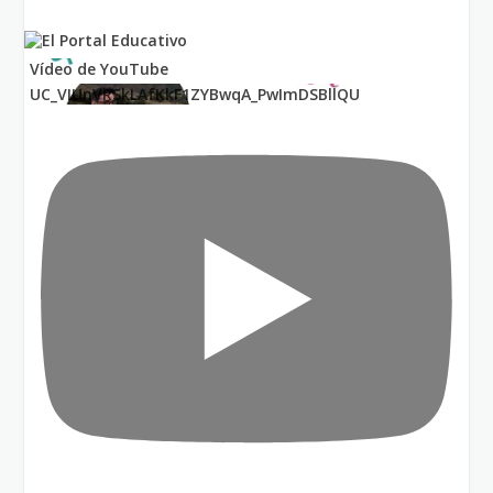
Vídeo de YouTube
UC_VIUnVRSkLAfKkF1ZYBwqA_PwImDSBllQU