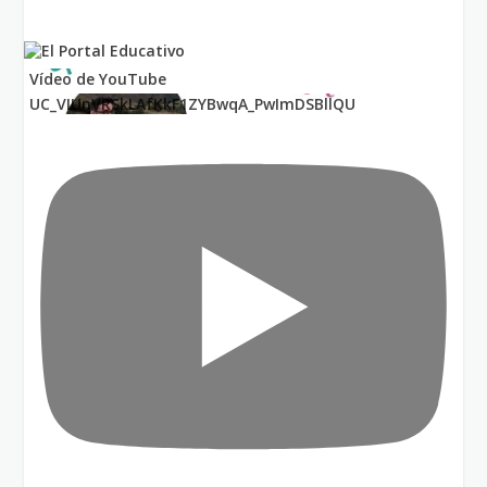
Vídeo de YouTube
UC_VIUnVRSkLAfKkF1ZYBwqA_PwImDSBllQU