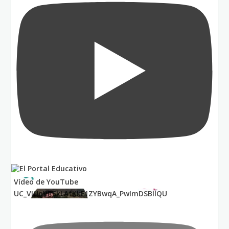
Vídeo de YouTube
UC_VIUnVRSkLAfKkF1ZYBwqA_PwImDSBllQU