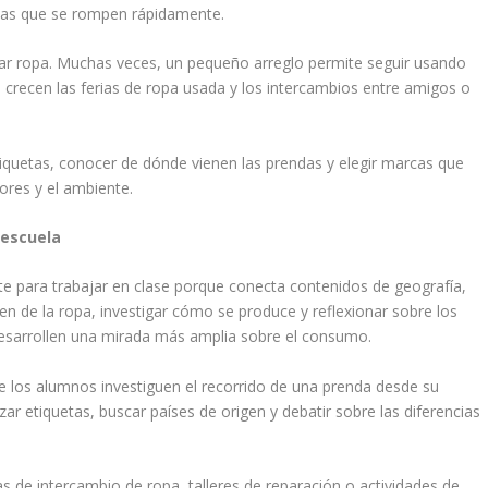
tas que se rompen rápidamente.
mbiar ropa. Muchas veces, un pequeño arreglo permite seguir usando
recen las ferias de ropa usada y los intercambios entre amigos o
iquetas, conocer de dónde vienen las prendas y elegir marcas que
ores y el ambiente.
 escuela
te para trabajar en clase porque conecta contenidos de geografía,
en de la ropa, investigar cómo se produce y reflexionar sobre los
esarrollen una mirada más amplia sobre el consumo.
e los alumnos investiguen el recorrido de una prenda desde su
ar etiquetas, buscar países de origen y debatir sobre las diferencias
 de intercambio de ropa, talleres de reparación o actividades de