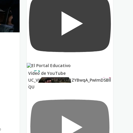
Vídeo de YouTube
UC_VIUnVRSkLAfKkF1ZYBwqA_PwImDSBll
QU
o