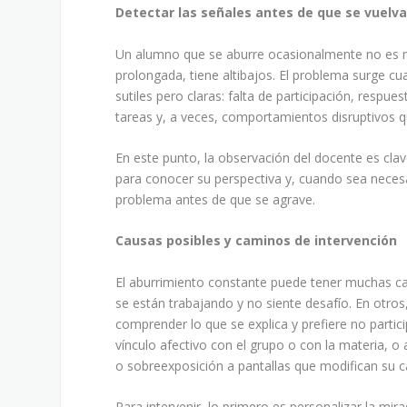
Detectar las señales antes de que se vuel
Un alumno que se aburre ocasionalmente no es mo
prolongada, tiene altibajos. El problema surge cu
sutiles pero claras: falta de participación, resp
tareas y, a veces, comportamientos disruptivos 
En este punto, la observación del docente es clav
para conocer su perspectiva y, cuando sea necesar
problema antes de que se agrave.
Causas posibles y caminos de intervención
El aburrimiento constante puede tener muchas ca
se están trabajando y no siente desafío. En otro
comprender lo que se explica y prefiere no partic
vínculo afectivo con el grupo o con la materia, 
o sobreexposición a pantallas que modifican su c
Para intervenir, lo primero es personalizar la mi