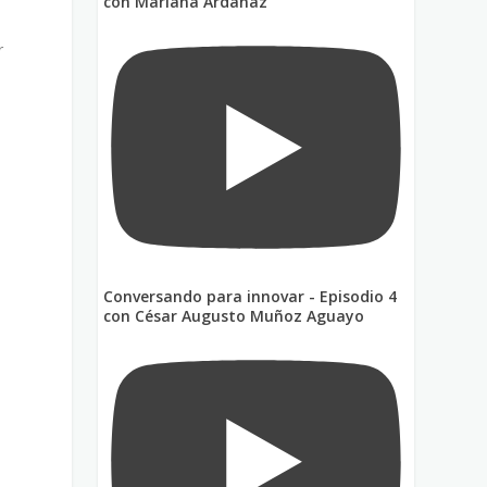
con Mariana Ardanaz
r
Conversando para innovar - Episodio 4
con César Augusto Muñoz Aguayo
a
a