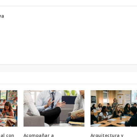
va
al con
Acompañar a
Arquitectura y