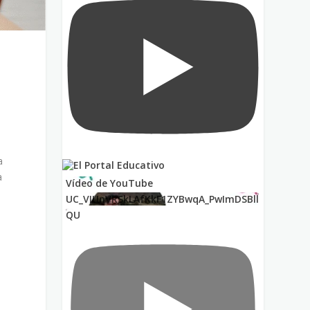
a
a
Vídeo de YouTube
UC_VIUnVRSkLAfKkF1ZYBwqA_PwImDSBll
QU