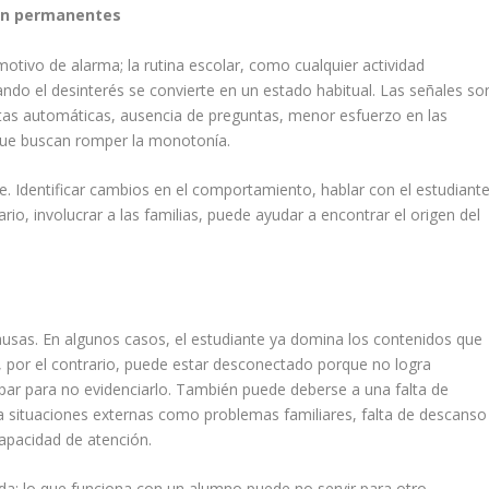
van permanentes
tivo de alarma; la rutina escolar, como cualquier actividad
ando el desinterés se convierte en un estado habitual. Las señales so
uestas automáticas, ausencia de preguntas, menor esfuerzo en las
que buscan romper la monotonía.
e. Identificar cambios en el comportamiento, hablar con el estudiant
io, involucrar a las familias, puede ayudar a encontrar el origen del
usas. En algunos casos, el estudiante ya domina los contenidos que
s, por el contrario, puede estar desconectado porque no logra
ipar para no evidenciarlo. También puede deberse a una falta de
o a situaciones externas como problemas familiares, falta de descanso
apacidad de atención.
rada: lo que funciona con un alumno puede no servir para otro.