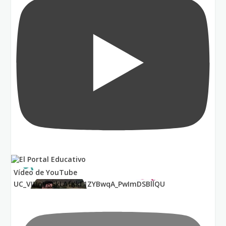
Vídeo de YouTube
UC_VIUnVRSkLAfKkF1ZYBwqA_PwImDSBllQU