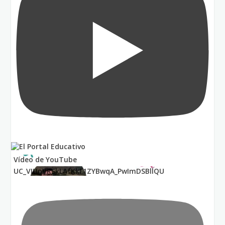
Vídeo de YouTube
UC_VIUnVRSkLAfKkF1ZYBwqA_PwImDSBllQU