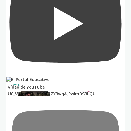
Vídeo de YouTube
UC_VIUnVRSkLAfKkF1ZYBwqA_PwImDSBllQU