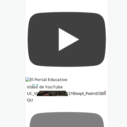
Vídeo de YouTube
UC_VIUnVRSkLAfKkF1ZYBwqA_PwImDSBll
QU