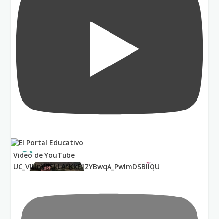
Vídeo de YouTube
UC_VIUnVRSkLAfKkF1ZYBwqA_PwImDSBllQU