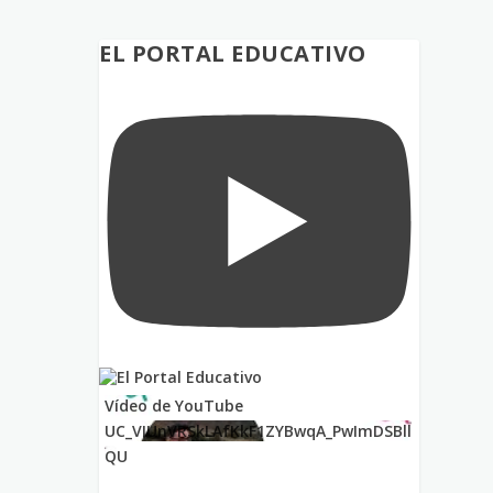
EL PORTAL EDUCATIVO
Vídeo de YouTube
UC_VIUnVRSkLAfKkF1ZYBwqA_PwImDSBll
QU