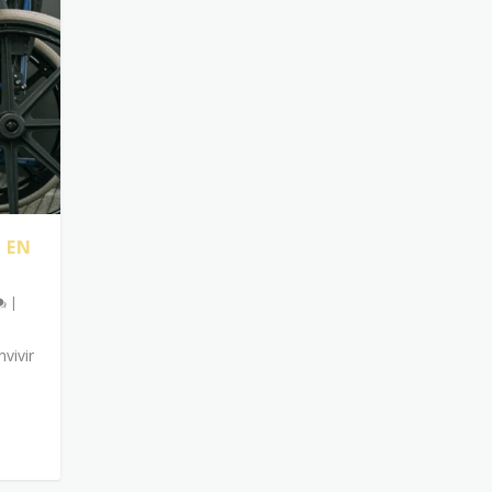
 EN
|
vivir