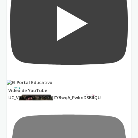
Vídeo de YouTube
UC_VIUnVRSkLAfKkF1ZYBwqA_PwImDSBllQU