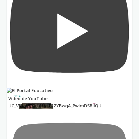
Vídeo de YouTube
UC_VIUnVRSkLAfKkF1ZYBwqA_PwImDSBllQU