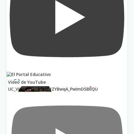
Vídeo de YouTube
UC_VIUnVRSkLAfKkF1ZYBwqA_PwImDSBllQU