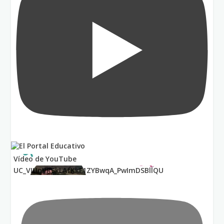
Vídeo de YouTube
UC_VIUnVRSkLAfKkF1ZYBwqA_PwImDSBllQU