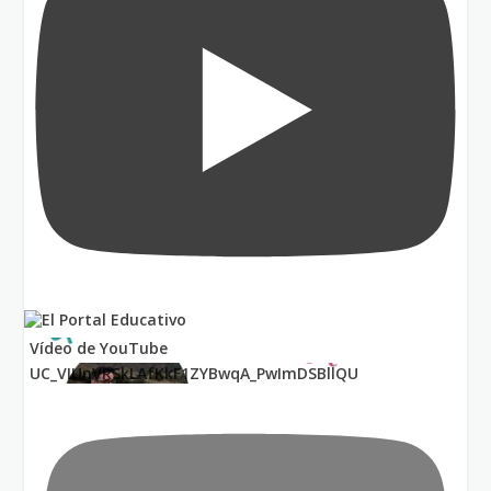
Vídeo de YouTube
UC_VIUnVRSkLAfKkF1ZYBwqA_PwImDSBllQU