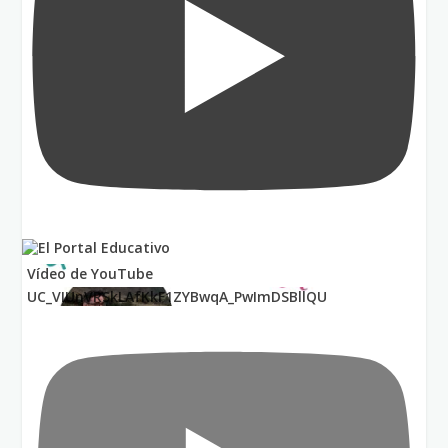
Vídeo de YouTube
UC_VIUnVRSkLAfKkF1ZYBwqA_PwImDSBllQU