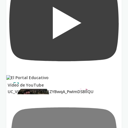
Vídeo de YouTube
UC_VIUnVRSkLAfKkF1ZYBwqA_PwImDSBllQU