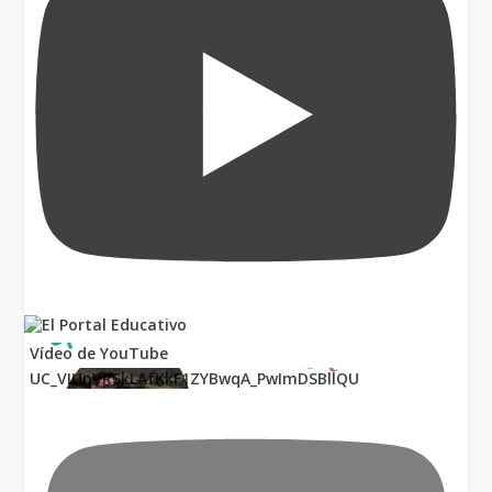
Vídeo de YouTube
UC_VIUnVRSkLAfKkF1ZYBwqA_PwImDSBllQU