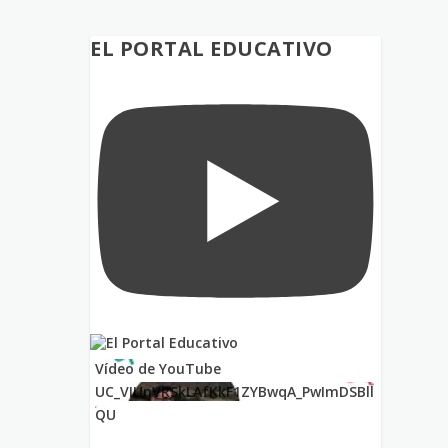
EL PORTAL EDUCATIVO
Vídeo de YouTube
UC_VIUnVRSkLAfKkF1ZYBwqA_PwImDSBll
QU