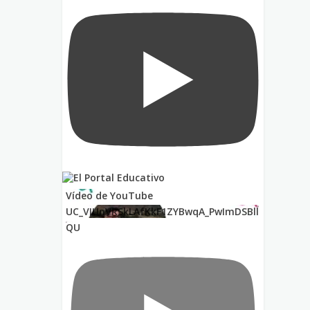
Vídeo de YouTube
UC_VIUnVRSkLAfKkF1ZYBwqA_PwImDSBll
QU