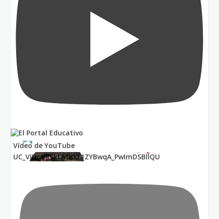
Vídeo de YouTube
UC_VIUnVRSkLAfKkF1ZYBwqA_PwImDSBllQU