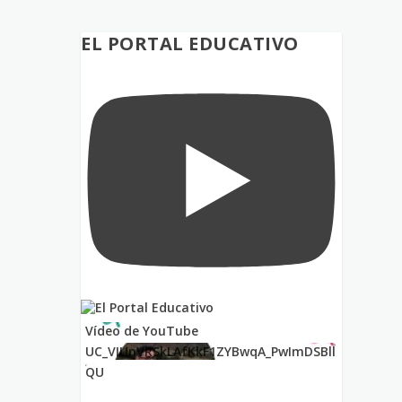
EL PORTAL EDUCATIVO
Vídeo de YouTube
UC_VIUnVRSkLAfKkF1ZYBwqA_PwImDSBll
QU