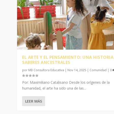
EL ARTE Y EL PENSAMIENTO: UNA HISTORIA
SABERES ANCESTRALES
por
MB Consultora Educativa
|
Nov 14, 2025
|
Comunidad
|
0
Por: Maximiliano Catalisano Desde los orígenes de la
humanidad, el arte ha sido una de las...
LEER MÁS