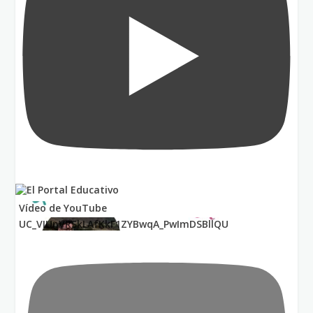
Vídeo de YouTube
UC_VIUnVRSkLAfKkF1ZYBwqA_PwImDSBllQU