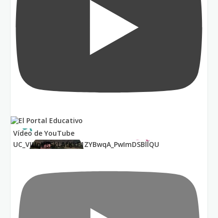
Vídeo de YouTube
UC_VIUnVRSkLAfKkF1ZYBwqA_PwImDSBllQU