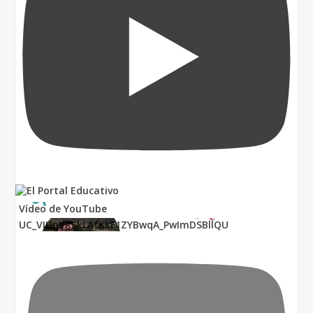
Vídeo de YouTube
UC_VIUnVRSkLAfKkF1ZYBwqA_PwImDSBllQU