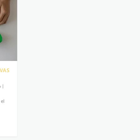
EVAS
|
 el