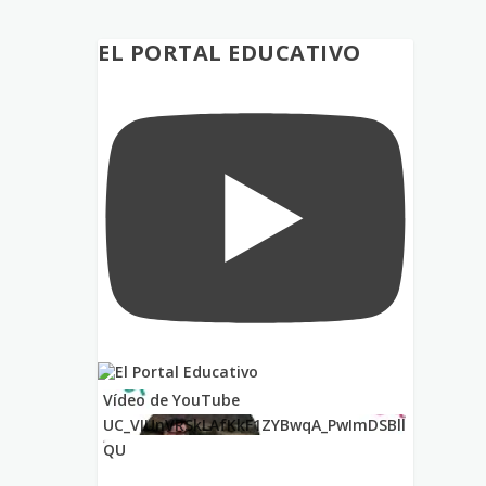
EL PORTAL EDUCATIVO
Vídeo de YouTube
UC_VIUnVRSkLAfKkF1ZYBwqA_PwImDSBll
QU