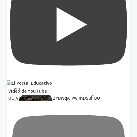
Vídeo de YouTube
UC_VIUnVRSkLAfKkF1ZYBwqA_PwImDSBllQU