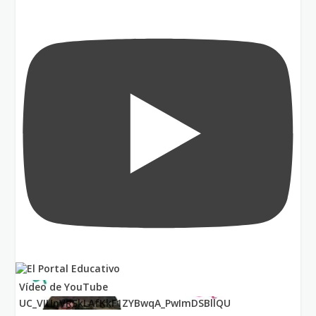
Vídeo de YouTube
UC_VIUnVRSkLAfKkF1ZYBwqA_PwImDSBllQU