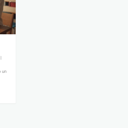
|
o un