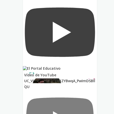
Vídeo de YouTube
UC_VIUnVRSkLAfKkF1ZYBwqA_PwImDSBll
QU