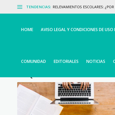
TENDENCIAS:
RELEVAMIENTOS ESCOLARES: ¿POR Q
HOME
AVISO LEGAL Y CONDICIONES DE USO
COMUNIDAD
EDITORIALES
NOTICIAS
ETIQUETA:
INFORME PEDAG