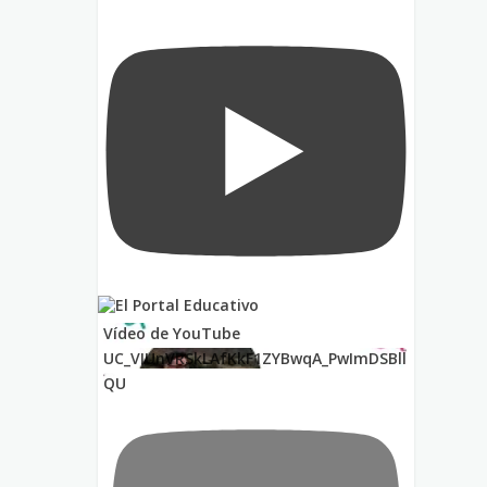
Vídeo de YouTube
UC_VIUnVRSkLAfKkF1ZYBwqA_PwImDSBll
QU