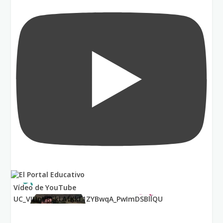
Vídeo de YouTube
UC_VIUnVRSkLAfKkF1ZYBwqA_PwImDSBllQU