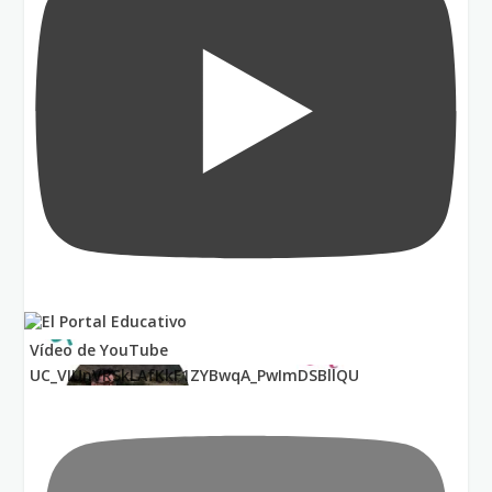
Vídeo de YouTube
UC_VIUnVRSkLAfKkF1ZYBwqA_PwImDSBllQU