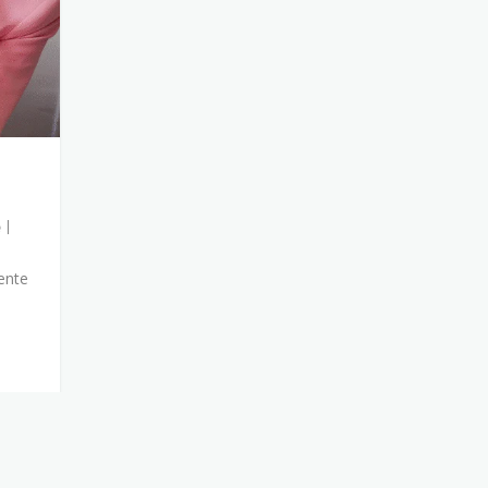
|
ente