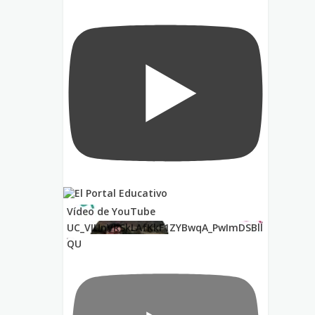
Vídeo de YouTube
UC_VIUnVRSkLAfKkF1ZYBwqA_PwImDSBll
QU