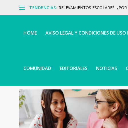
TENDENCIAS:
RELEVAMIENTOS ESCOLARES: ¿POR Q
HOME
AVISO LEGAL Y CONDICIONES DE USO
COMUNIDAD
EDITORIALES
NOTICIAS
ETIQUETA:
APRENDER ACENT