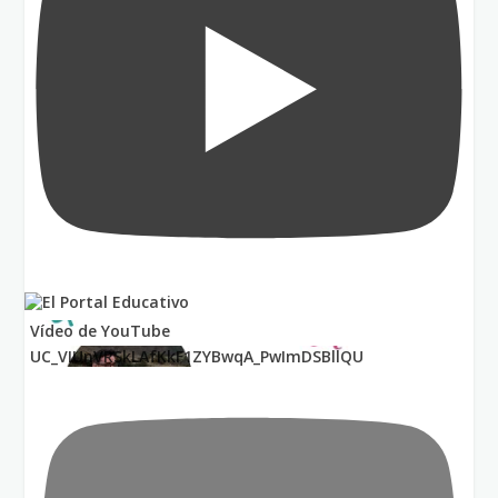
Vídeo de YouTube
UC_VIUnVRSkLAfKkF1ZYBwqA_PwImDSBllQU