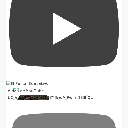
Vídeo de YouTube
UC_VIUnVRSkLAfKkF1ZYBwqA_PwImDSBllQU